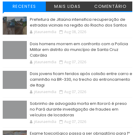
RECENTES
MAIS LIDAS
COMENTÁRIO
Prefeitura de Jitaúna intensifica recuperação de
estradas vicinais na região do Riacho dos Santos
jitaunaemdia
Aug 08, 2026
Dois homens morrem em confronto com a Polícia
Militar em distrito do município de Santa Cruz
Cabrália
jitaunaemdia
Aug 07, 2026
Dois jovens ficam feridos após colisão entre carro e
caminhão na BR-330, no trecho do entroncamento
de Itagi
jitaunaemdia
Aug 07, 2026
Sobrinho de advogada morta em Itororó é preso
no Pará durante investigação de fraudes em
veículos de locadoras
jitaunaemdia
Aug 07, 2026
Exame toxicológico passa a ser obrigatório para 1ª