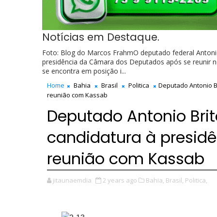
Notícias em Destaque.
Foto: Blog do Marcos FrahmO deputado federal Antonio
presidência da Câmara dos Deputados após se reunir ne
se encontra em posição i...
Home
Bahia
Brasil
Politica
Deputado Antonio B
reunião com Kassab
Deputado Antonio Bri
candidatura à presid
reunião com Kassab
jitaunaemdia
2 years ago
Bahia,
Brasil,
Politica,