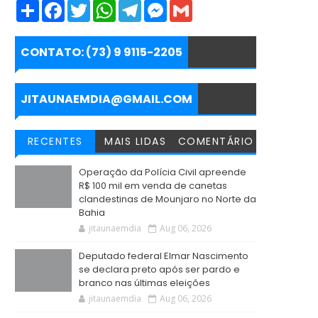
S
F
T
W
T
M
G
h
a
w
h
e
e
m
a
c
i
a
l
s
a
r
e
t
t
e
s
i
e
b
t
s
g
e
l
CONTATO: (73) 9 9115-2205
o
e
A
r
n
o
r
p
a
g
k
p
m
e
r
JITAUNAEMDIA@GMAIL.COM
RECENTES
MAIS LIDAS
COMENTÁRIO
Operação da Polícia Civil apreende
R$ 100 mil em venda de canetas
clandestinas de Mounjaro no Norte da
Bahia
jitaunaemdia
Aug 06, 2026
Deputado federal Elmar Nascimento
se declara preto após ser pardo e
branco nas últimas eleições
jitaunaemdia
Aug 06, 2026