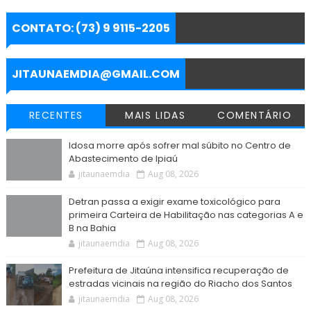
a
c
i
a
l
s
a
r
e
t
t
e
s
i
e
b
t
s
g
e
l
CONTATO: (73) 9 9115-2205
o
e
A
r
n
o
r
p
a
g
k
p
m
e
r
JITAUNAEMDIA@GMAIL.COM
RECENTES
MAIS LIDAS
COMENTÁRIO
Idosa morre após sofrer mal súbito no Centro de
Abastecimento de Ipiaú
jitaunaemdia
Aug 08, 2026
Detran passa a exigir exame toxicológico para
primeira Carteira de Habilitação nas categorias A e
B na Bahia
jitaunaemdia
Aug 08, 2026
Prefeitura de Jitaúna intensifica recuperação de
estradas vicinais na região do Riacho dos Santos
jitaunaemdia
Aug 08, 2026