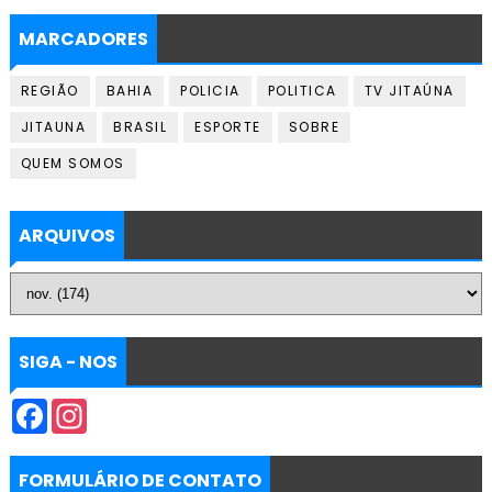
MARCADORES
REGIÃO
BAHIA
POLICIA
POLITICA
TV JITAÚNA
JITAUNA
BRASIL
ESPORTE
SOBRE
QUEM SOMOS
ARQUIVOS
SIGA - NOS
F
I
a
n
c
s
e
t
b
a
FORMULÁRIO DE CONTATO