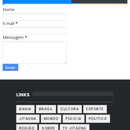
o
g
o
r
Nome
k
a
m
E-mail
*
Mensagem
*
LINKS
BAHIA
BRASIL
CULTURA
ESPORTE
JITAUNA
MUNDO
POLICIA
POLITICA
REGIÃO
SOBRE
TV JITAÚNA