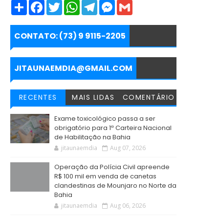
S
F
T
W
T
M
G
h
a
w
h
e
e
m
a
c
i
a
l
s
a
r
e
t
t
e
s
i
e
b
t
s
g
e
l
CONTATO: (73) 9 9115-2205
o
e
A
r
n
o
r
p
a
g
k
p
m
e
r
JITAUNAEMDIA@GMAIL.COM
RECENTES
MAIS LIDAS
COMENTÁRIO
Exame toxicológico passa a ser
obrigatório para 1ª Carteira Nacional
de Habilitação na Bahia
jitaunaemdia
Aug 07, 2026
Operação da Polícia Civil apreende
R$ 100 mil em venda de canetas
clandestinas de Mounjaro no Norte da
Bahia
jitaunaemdia
Aug 06, 2026