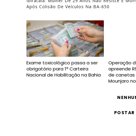
Ibirataia: Mulher De 29 Anos Não Resiste E Mor
Após Colisão De Veículos Na BA-650
Exame toxicológico passa a ser
Operação da 
obrigatório para 1ª Carteira
apreende R$
Nacional de Habilitação na Bahia
de canetas 
Mounjaro no
NENHU
POSTAR