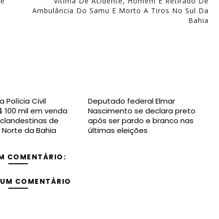
re
Vítima De Acidente, Homem É Retirado De
Ambulância Do Samu E Morto A Tiros No Sul Da
Bahia
Polícia Civil
Deputado federal Elmar
 100 mil em venda
Nascimento se declara preto
clandestinas de
após ser pardo e branco nas
 Norte da Bahia
últimas eleições
M COMENTÁRIO:
 UM COMENTÁRIO