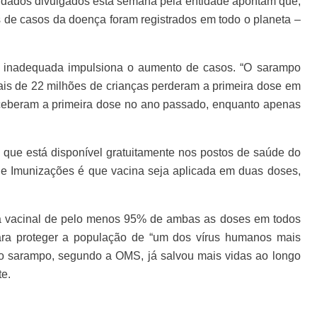
 dados divulgados esta semana pela entidade apontam que,
de casos da doença foram registrados em todo o planeta –
l inadequada impulsiona o aumento de casos. “O sarampo
ais de 22 milhões de crianças perderam a primeira dose em
ceberam a primeira dose no ano passado, enquanto apenas
l, que está disponível gratuitamente nos postos de saúde do
e Imunizações é que vacina seja aplicada em duas doses,
a vacinal de pelo menos 95% de ambas as doses em todos
 para proteger a população de “um dos vírus humanos mais
 o sarampo, segundo a OMS, já salvou mais vidas ao longo
te.