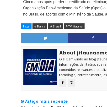
Cinco anos após perder o certificado de elimin
Organização Pan-Americana da Saúde (Opas) o sta
no Brasil, de acordo com o Ministério da Saúde,
Tags
# Bahia
# Brasil
# TV Jitaúna
About jitaunaem
Olá! Bem-vindo ao blog Jitaúna 
informações de Jitaúna, sua r
conteúdos relevantes e atuali
tecnologia, entretenimento, es
Artigo mais recente