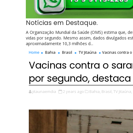
Notícias em Destaque.
A Organização Mundial da Saúde (OMS) estima que, des
vidas por segundo. Mesmo assim, dados divulgados es
aproximadamente 10,3 milhões d...
Home
Bahia
Brasil
TV Jitaúna
Vacinas contra 
Vacinas contra o sar
por segundo, destac
jitaunaemdia
2 years ago
Bahia,
Brasil,
TV Jitaúna,