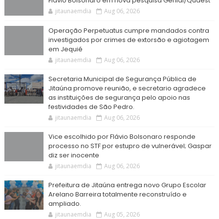
Flávio Bolsonaro em nova pesquisa Genial/Quaest
jitaunaemdia
Aug 06, 2026
Operação Perpetuatus cumpre mandados contra
investigados por crimes de extorsão e agiotagem
em Jequié
jitaunaemdia
Aug 06, 2026
Secretaria Municipal de Segurança Pública de
Jitaúna promove reunião, e secretario agradece
as instituições de segurança pelo apoio nas
festividades de São Pedro.
jitaunaemdia
Aug 06, 2026
Vice escolhido por Flávio Bolsonaro responde
processo no STF por estupro de vulnerável; Gaspar
diz ser inocente
jitaunaemdia
Aug 06, 2026
Prefeitura de Jitaúna entrega novo Grupo Escolar
Arelano Barreira totalmente reconstruído e
ampliado.
jitaunaemdia
Aug 05, 2026