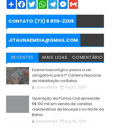
S
F
T
W
T
M
G
h
a
w
h
e
e
m
a
c
i
a
l
s
a
r
e
t
t
e
s
i
e
b
t
s
g
e
l
CONTATO: (73) 9 9115-2205
o
e
A
r
n
o
r
p
a
g
k
p
m
e
r
JITAUNAEMDIA@GMAIL.COM
RECENTES
MAIS LIDAS
COMENTÁRIO
Exame toxicológico passa a ser
obrigatório para 1ª Carteira Nacional
de Habilitação na Bahia
jitaunaemdia
Aug 07, 2026
Operação da Polícia Civil apreende
R$ 100 mil em venda de canetas
clandestinas de Mounjaro no Norte da
Bahia
jitaunaemdia
Aug 06, 2026