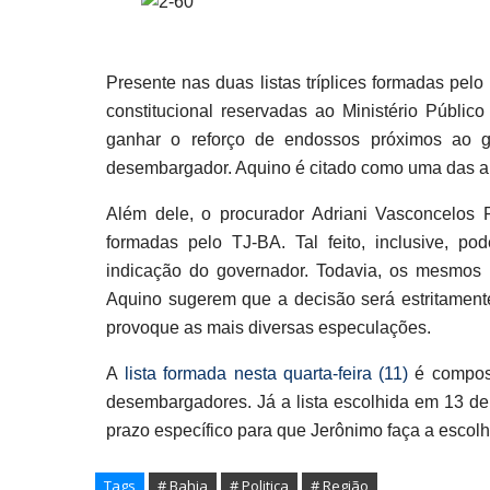
Presente nas duas listas tríplices formadas pel
constitucional reservadas ao Ministério Públi
ganhar o reforço de endossos próximos ao 
desembargador. Aquino é citado como uma das ap
Além dele, o procurador Adriani Vasconcelos 
formadas pelo TJ-BA. Tal feito, inclusive, 
indicação do governador. Todavia, os mesmos i
Aquino sugerem que a decisão será estritament
provoque as mais diversas especulações.
A
lista formada nesta quarta-feira (11)
é compost
desembargadores. Já a lista escolhida em 13 
prazo específico para que Jerônimo faça a escolh
Tags
# Bahia
# Politica
# Região