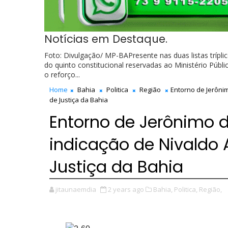
Notícias em Destaque.
Foto: Divulgação/ MP-BAPresente nas duas listas trípli
do quinto constitucional reservadas ao Ministério Públ
o reforço...
Home
Bahia
Politica
Região
Entorno de Jerôni
de Justiça da Bahia
Entorno de Jerônimo d
indicação de Nivaldo 
Justiça da Bahia
jitaunaemdia
2 years ago
Bahia,
Politica,
Região,