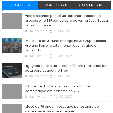
RECENTES
MAIS LIDAS
COMENTÁRIO
Vice escolhido por Flávio Bolsonaro responde
processo no STF por estupro de vulnerável; Gaspar
diz ser inocente
jitaunaemdia
Aug 06, 2026
Prefeitura de Jitaúna entrega novo Grupo Escolar
Arelano Barreira totalmente reconstruído e
ampliado.
jitaunaemdia
Aug 05, 2026
Ligações indesejadas com número falsificado têm
data para acabar no Brasil
jitaunaemdia
Aug 05, 2026
TSE define divisão do horário eleitoral e
participação em debates de 2026
jitaunaemdia
Aug 05, 2026
Idoso de 76 anos investigado por estupro de
vulnerável é preso em Jequié