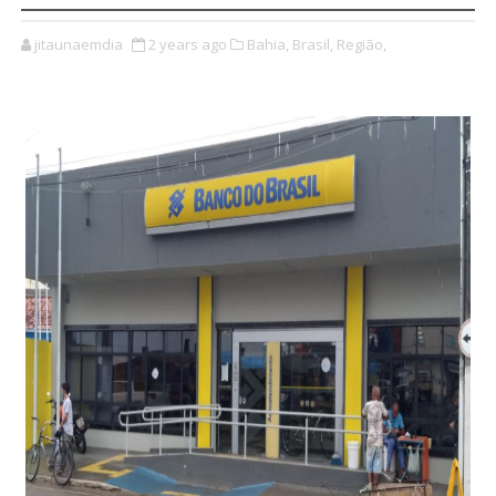
jitaunaemdia
2 years ago
Bahia,
Brasil,
Região,