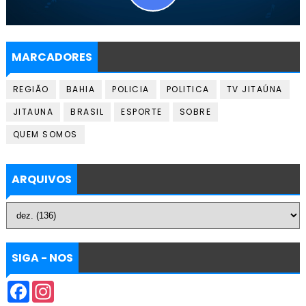
MARCADORES
REGIÃO
BAHIA
POLICIA
POLITICA
TV JITAÚNA
JITAUNA
BRASIL
ESPORTE
SOBRE
QUEM SOMOS
ARQUIVOS
SIGA - NOS
F
I
a
n