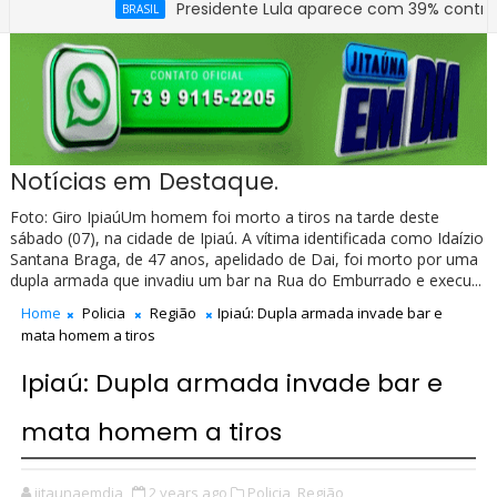
Presidente Lula aparece com 39% contra 30% de 
BRASIL
lar Arelano Barreira totalmente reconstruído e ampliado.
Notícias em Destaque.
Foto: Giro IpiaúUm homem foi morto a tiros na tarde deste
sábado (07), na cidade de Ipiaú. A vítima identificada como Idaízio
Santana Braga, de 47 anos, apelidado de Dai, foi morto por uma
dupla armada que invadiu um bar na Rua do Emburrado e execu...
Home
Policia
Região
Ipiaú: Dupla armada invade bar e
mata homem a tiros
Ipiaú: Dupla armada invade bar e
mata homem a tiros
jitaunaemdia
2 years ago
Policia,
Região,