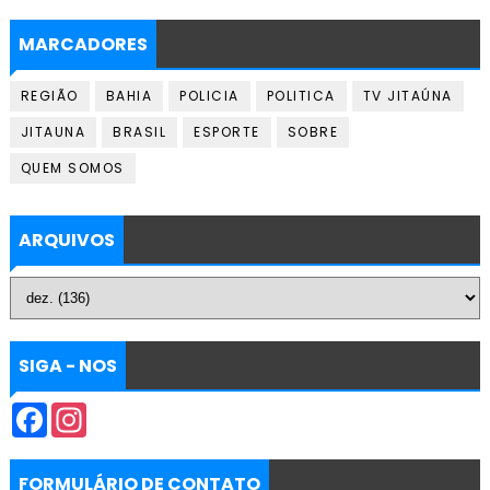
MARCADORES
REGIÃO
BAHIA
POLICIA
POLITICA
TV JITAÚNA
JITAUNA
BRASIL
ESPORTE
SOBRE
QUEM SOMOS
ARQUIVOS
SIGA - NOS
F
I
a
n
c
s
e
t
b
a
FORMULÁRIO DE CONTATO