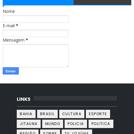
o
g
o
r
Nome
k
a
m
E-mail
*
Mensagem
*
LINKS
BAHIA
BRASIL
CULTURA
ESPORTE
JITAUNA
MUNDO
POLICIA
POLITICA
REGIÃO
SOBRE
TV JITAÚNA