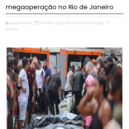
megaoperação no Rio de Janeiro
jitaunaemdia
9 months ago
Brasil,
Policia,
Região,
TV
Jitaúna,