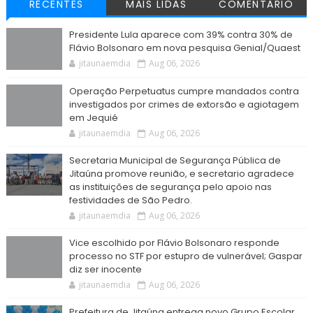
RECENTES
MAIS LIDAS
COMENTÁRIO
Presidente Lula aparece com 39% contra 30% de
Flávio Bolsonaro em nova pesquisa Genial/Quaest
jitaunaemdia
Aug 06, 2026
Operação Perpetuatus cumpre mandados contra
investigados por crimes de extorsão e agiotagem
em Jequié
jitaunaemdia
Aug 06, 2026
Secretaria Municipal de Segurança Pública de
Jitaúna promove reunião, e secretario agradece
as instituições de segurança pelo apoio nas
festividades de São Pedro.
jitaunaemdia
Aug 06, 2026
Vice escolhido por Flávio Bolsonaro responde
processo no STF por estupro de vulnerável; Gaspar
diz ser inocente
jitaunaemdia
Aug 06, 2026
Prefeitura de Jitaúna entrega novo Grupo Escolar