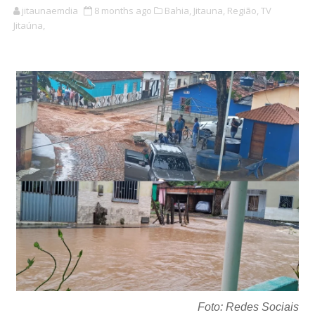
jitaunaemdia
8 months ago
Bahia,
Jitauna,
Região,
TV
Jitaúna,
Foto: Redes Sociais