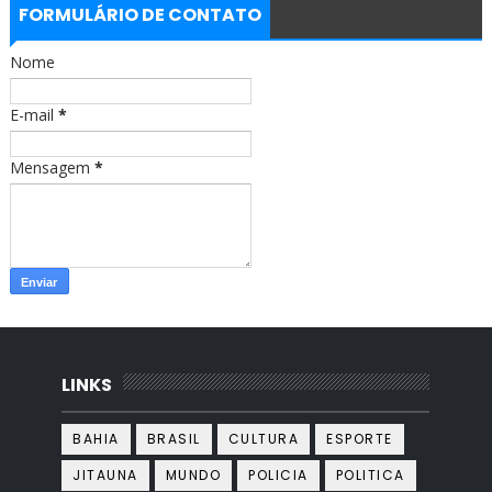
b
a
FORMULÁRIO DE CONTATO
o
g
o
r
Nome
k
a
m
E-mail
*
Mensagem
*
LINKS
BAHIA
BRASIL
CULTURA
ESPORTE
JITAUNA
MUNDO
POLICIA
POLITICA