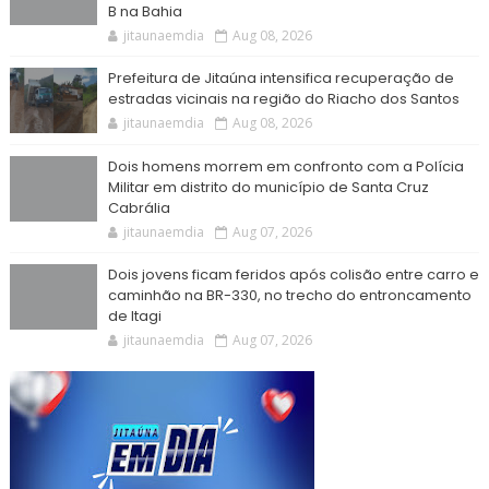
B na Bahia
jitaunaemdia
Aug 08, 2026
Prefeitura de Jitaúna intensifica recuperação de
estradas vicinais na região do Riacho dos Santos
jitaunaemdia
Aug 08, 2026
Dois homens morrem em confronto com a Polícia
Militar em distrito do município de Santa Cruz
Cabrália
jitaunaemdia
Aug 07, 2026
Dois jovens ficam feridos após colisão entre carro e
caminhão na BR-330, no trecho do entroncamento
de Itagi
jitaunaemdia
Aug 07, 2026