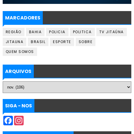
MARCADORES
REGIÃO
BAHIA
POLICIA
POLITICA
TV JITAÚNA
JITAUNA
BRASIL
ESPORTE
SOBRE
QUEM SOMOS
ARQUIVOS
SIGA - NOS
F
I
a
n
c
s
e
t