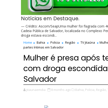
Notícias em Destaque.
— Crédito: Ascom/SeapUma mulher foi flagrada com 46
Cadeia Pública de Salvador, localizada no Complexo Pen
droga estava escondi...
Home
Bahia
Policia
Região
TV Jitaúna
Mulhe
partes íntimas em Salvador
Mulher é presa após t
com droga escondida 
Salvador
jitaunaemdia
8 months ago
Bahia,
Policia,
Região,