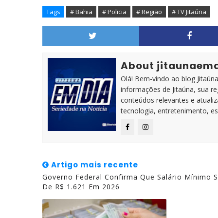
Tags
# Bahia
# Policia
# Região
# TV Jitaúna
About jitaunaem
Olá! Bem-vindo ao blog Jitaúna 
informações de Jitaúna, sua r
conteúdos relevantes e atuali
tecnologia, entretenimento, es
Artigo mais recente
Governo Federal Confirma Que Salário Mínimo S
De R$ 1.621 Em 2026