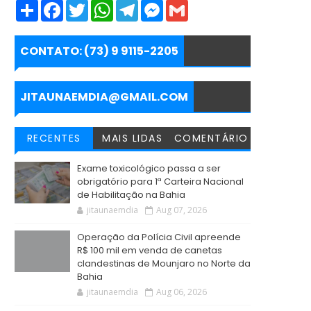
S
F
T
W
T
M
G
h
a
w
h
e
e
m
a
c
i
a
l
s
a
r
e
t
t
e
s
i
e
b
t
s
g
e
l
CONTATO: (73) 9 9115-2205
o
e
A
r
n
o
r
p
a
g
k
p
m
e
r
JITAUNAEMDIA@GMAIL.COM
RECENTES
MAIS LIDAS
COMENTÁRIO
Exame toxicológico passa a ser
obrigatório para 1ª Carteira Nacional
de Habilitação na Bahia
jitaunaemdia
Aug 07, 2026
Operação da Polícia Civil apreende
R$ 100 mil em venda de canetas
clandestinas de Mounjaro no Norte da
Bahia
jitaunaemdia
Aug 06, 2026