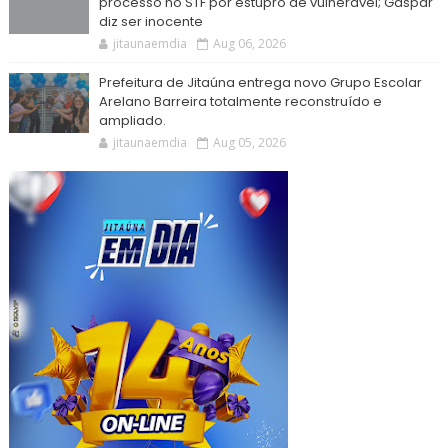
processo no STF por estupro de vulnerável; Gaspar
diz ser inocente
jitaunaemdia
Aug 06, 2026
Prefeitura de Jitaúna entrega novo Grupo Escolar
Arelano Barreira totalmente reconstruído e
ampliado.
jitaunaemdia
Aug 05, 2026