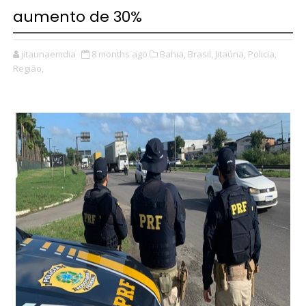
aumento de 30%
jitaunaemdia
8 months ago
Bahia,
Brasil,
Jitaúna,
Policia,
Região,