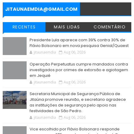
k
p
m
e
r
JITAUNAEMDIA@GMAIL.COM
RECENTES
MAIS LIDAS
COMENTÁRIO
Presidente Lula aparece com 39% contra 30% de
Flávio Bolsonaro em nova pesquisa Genial/Quaest
jitaunaemdia
Aug 06, 2026
Operação Perpetuatus cumpre mandados contra
investigados por crimes de extorsão e agiotagem
em Jequié
jitaunaemdia
Aug 06, 2026
Secretaria Municipal de Segurança Pública de
Jitaúna promove reunião, e secretario agradece
as instituições de segurança pelo apoio nas
festividades de São Pedro.
jitaunaemdia
Aug 06, 2026
Vice escolhido por Flávio Bolsonaro responde