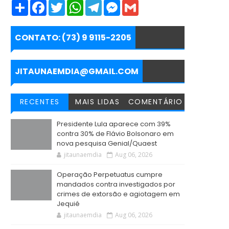
S
F
T
W
T
M
G
h
a
w
h
e
e
m
a
c
i
a
l
s
a
r
e
t
t
e
s
i
e
b
t
s
g
e
l
CONTATO: (73) 9 9115-2205
o
e
A
r
n
o
r
p
a
g
k
p
m
e
r
JITAUNAEMDIA@GMAIL.COM
RECENTES
MAIS LIDAS
COMENTÁRIO
Presidente Lula aparece com 39%
contra 30% de Flávio Bolsonaro em
nova pesquisa Genial/Quaest
jitaunaemdia
Aug 06, 2026
Operação Perpetuatus cumpre
mandados contra investigados por
crimes de extorsão e agiotagem em
Jequié
jitaunaemdia
Aug 06, 2026