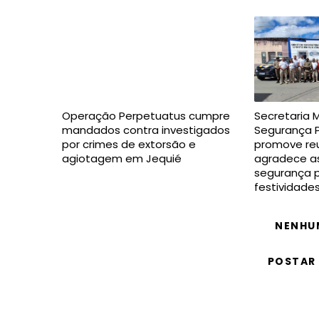
Operação Perpetuatus cumpre
Secretaria 
mandados contra investigados
Segurança P
por crimes de extorsão e
promove reu
agiotagem em Jequié
agradece as
segurança p
festividade
NENHU
POSTAR