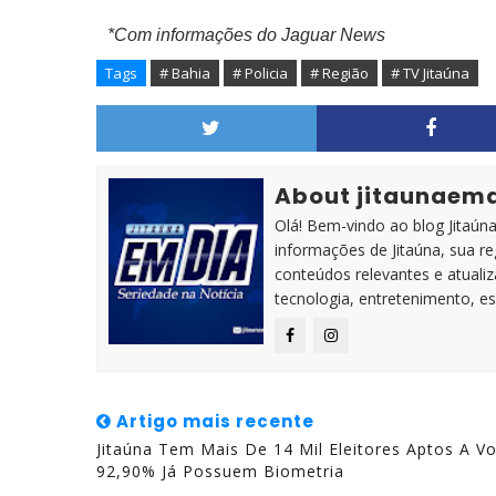
*Com informações do Jaguar News
Tags
# Bahia
# Policia
# Região
# TV Jitaúna
About jitaunaem
Olá! Bem-vindo ao blog Jitaúna 
informações de Jitaúna, sua r
conteúdos relevantes e atuali
tecnologia, entretenimento, es
Artigo mais recente
Jitaúna Tem Mais De 14 Mil Eleitores Aptos A Vo
92,90% Já Possuem Biometria