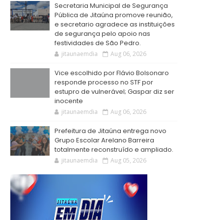
Secretaria Municipal de Segurança
Pública de Jitaúna promove reunião,
e secretario agradece as instituições
de segurança pelo apoio nas
festividades de São Pedro.
jitaunaemdia
Aug 06, 2026
Vice escolhido por Flávio Bolsonaro
responde processo no STF por
estupro de vulnerável; Gaspar diz ser
inocente
jitaunaemdia
Aug 06, 2026
Prefeitura de Jitaúna entrega novo
Grupo Escolar Arelano Barreira
totalmente reconstruído e ampliado.
jitaunaemdia
Aug 05, 2026