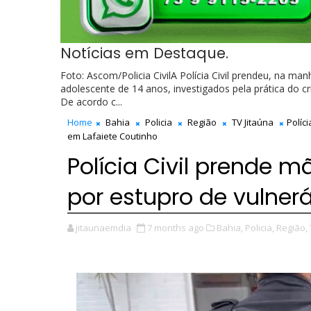
Notícias em Destaque.
Foto: Ascom/Policia CivilA Polícia Civil prendeu, na ma
adolescente de 14 anos, investigados pela prática do c
De acordo c...
Home
Bahia
Policia
Região
TV Jitaúna
Políc
em Lafaiete Coutinho
Polícia Civil prende 
por estupro de vulner
jitaunaemdia
7 months ago
Bahia,
Policia,
Região,