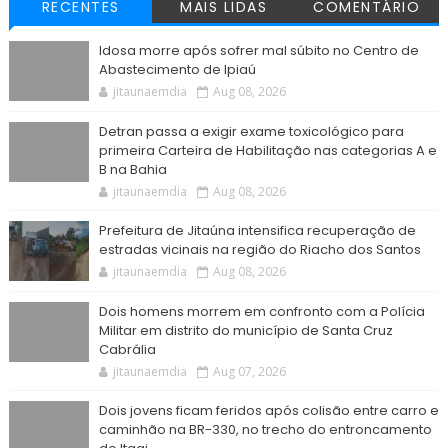
RECENTES
MAIS LIDAS
COMENTÁRIO
Idosa morre após sofrer mal súbito no Centro de
Abastecimento de Ipiaú
jitaunaemdia
Aug 08, 2026
Detran passa a exigir exame toxicológico para
primeira Carteira de Habilitação nas categorias A e
B na Bahia
jitaunaemdia
Aug 08, 2026
Prefeitura de Jitaúna intensifica recuperação de
estradas vicinais na região do Riacho dos Santos
jitaunaemdia
Aug 08, 2026
Dois homens morrem em confronto com a Polícia
Militar em distrito do município de Santa Cruz
Cabrália
jitaunaemdia
Aug 07, 2026
Dois jovens ficam feridos após colisão entre carro e
caminhão na BR-330, no trecho do entroncamento