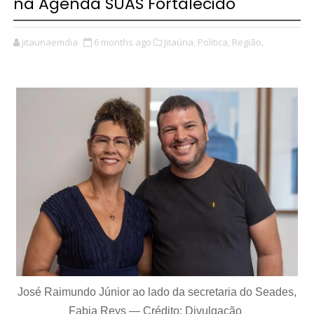
na Agenda SUAS Fortalecido
jitaunaemdia
6 months ago
Jitaúna,
Politica,
Região,
José Raimundo Júnior ao lado da secretaria do Seades,
Fabia Reys
— Crédito: Divulgação