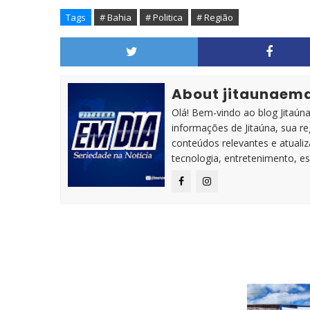
Tags
# Bahia
# Politica
# Região
About jitaunaem
Olá! Bem-vindo ao blog Jitaúna 
informações de Jitaúna, sua r
conteúdos relevantes e atuali
tecnologia, entretenimento, es