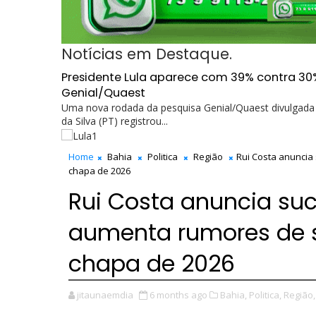
Notícias em Destaque.
Presidente Lula aparece com 39% contra 30
Genial/Quaest
Uma nova rodada da pesquisa Genial/Quaest divulgada n
da Silva (PT) registrou...
Home
Bahia
Politica
Região
Rui Costa anuncia
chapa de 2026
Rui Costa anuncia suc
aumenta rumores de 
chapa de 2026
jitaunaemdia
6 months ago
Bahia,
Politica,
Região,