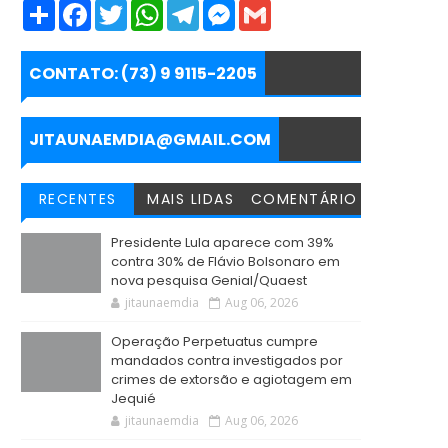
S
F
T
W
T
M
G
h
a
w
h
e
e
m
a
c
i
a
l
s
a
r
e
t
t
e
s
i
e
b
t
s
g
e
l
CONTATO: (73) 9 9115-2205
o
e
A
r
n
o
r
p
a
g
k
p
m
e
r
JITAUNAEMDIA@GMAIL.COM
RECENTES
MAIS LIDAS
COMENTÁRIO
Presidente Lula aparece com 39%
contra 30% de Flávio Bolsonaro em
nova pesquisa Genial/Quaest
jitaunaemdia
Aug 06, 2026
Operação Perpetuatus cumpre
mandados contra investigados por
crimes de extorsão e agiotagem em
Jequié
jitaunaemdia
Aug 06, 2026