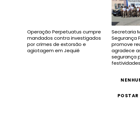
Operação Perpetuatus cumpre
Secretaria 
mandados contra investigados
Segurança P
por crimes de extorsão e
promove reu
agiotagem em Jequié
agradece as
segurança p
festividade
NENHU
POSTAR