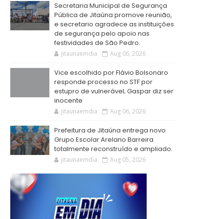
Secretaria Municipal de Segurança
Pública de Jitaúna promove reunião,
e secretario agradece as instituições
de segurança pelo apoio nas
festividades de São Pedro.
jitaunaemdia
Aug 06, 2026
Vice escolhido por Flávio Bolsonaro
responde processo no STF por
estupro de vulnerável; Gaspar diz ser
inocente
jitaunaemdia
Aug 06, 2026
Prefeitura de Jitaúna entrega novo
Grupo Escolar Arelano Barreira
totalmente reconstruído e ampliado.
jitaunaemdia
Aug 05, 2026