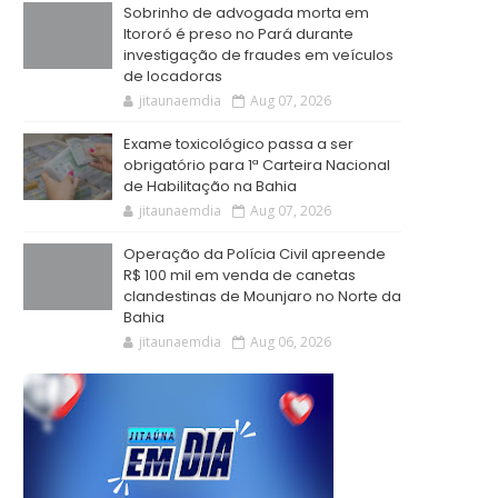
Sobrinho de advogada morta em
Itororó é preso no Pará durante
investigação de fraudes em veículos
de locadoras
jitaunaemdia
Aug 07, 2026
Exame toxicológico passa a ser
obrigatório para 1ª Carteira Nacional
de Habilitação na Bahia
jitaunaemdia
Aug 07, 2026
Operação da Polícia Civil apreende
R$ 100 mil em venda de canetas
clandestinas de Mounjaro no Norte da
Bahia
jitaunaemdia
Aug 06, 2026