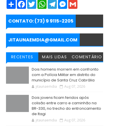
S
F
T
W
T
M
G
h
a
w
h
e
e
m
a
c
i
a
l
s
a
r
e
t
t
e
s
i
e
b
t
s
g
e
l
CONTATO: (73) 9 9115-2205
o
e
A
r
n
o
r
p
a
g
k
p
m
e
r
JITAUNAEMDIA@GMAIL.COM
RECENTES
MAIS LIDAS
COMENTÁRIO
Dois homens morrem em confronto
com a Polícia Militar em distrito do
município de Santa Cruz Cabrália
jitaunaemdia
Aug 07, 2026
Dois jovens ficam feridos após
colisão entre carro e caminhão na
BR-330, no trecho do entroncamento
de Itagi
jitaunaemdia
Aug 07, 2026