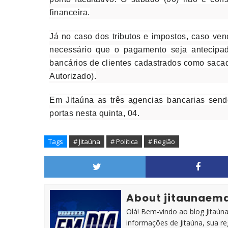
financeira.
Já no caso dos tributos e impostos, caso v
necessário que o pagamento seja antecipado
bancários de clientes cadastrados como saca
Autorizado).
Em Jitaúna as três agencias bancarias send
portas nesta quinta, 04.
Tags
# Jitaúna
# Politica
# Região
About jitaunaem
Olá! Bem-vindo ao blog Jitaúna 
informações de Jitaúna, sua r