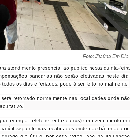
Foto: Jitaúna Em Dia
ra atendimento presencial ao público nesta quinta-feira
mpensações bancárias não serão efetivadas neste dia,
 todos os dias e feriados, poderá ser feito normalmente.
co será retomado normalmente nas localidades onde não
acultativo.
ua, energia, telefone, entre outros) com vencimento em
ia útil seguinte nas localidades onde não há feriado ou
iderado dia útil e, por essa razão, não há liquidação