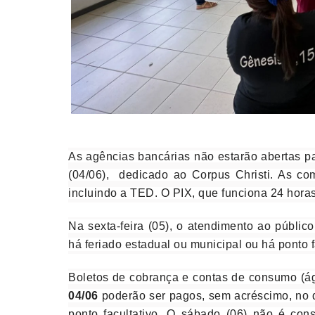
As agências bancárias não estarão abertas pa
(04/06), dedicado ao Corpus Christi. As co
incluindo a TED. O PIX, que funciona 24 horas
Na sexta-feira (05), o atendimento ao públi
há feriado estadual ou municipal ou há ponto f
Boletos de cobrança e contas de consumo (ág
04/06
poderão ser pagos, sem acréscimo, no d
ponto facultativo. O sábado (06) não é cons