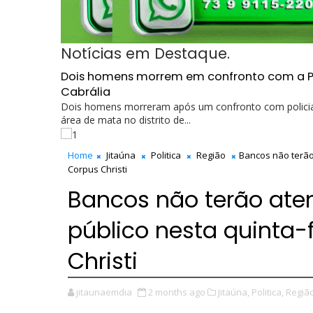
Notícias em Destaque.
Dois homens morrem em confronto com a Polí
Cabrália
Dois homens morreram após um confronto com policiai
área de mata no distrito de...
Home
Jitaúna
Politica
Região
Bancos não terão 
Corpus Christi
Bancos não terão ate
público nesta quinta-f
Christi
jitaunaemdia
2 months ago
Jitaúna,
Politica,
Região