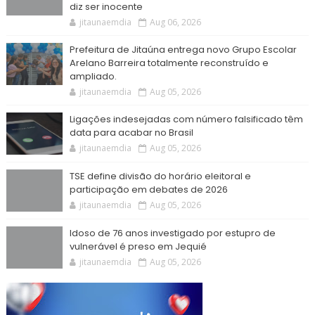
diz ser inocente
jitaunaemdia
Aug 06, 2026
Prefeitura de Jitaúna entrega novo Grupo Escolar
Arelano Barreira totalmente reconstruído e
ampliado.
jitaunaemdia
Aug 05, 2026
Ligações indesejadas com número falsificado têm
data para acabar no Brasil
jitaunaemdia
Aug 05, 2026
TSE define divisão do horário eleitoral e
participação em debates de 2026
jitaunaemdia
Aug 05, 2026
Idoso de 76 anos investigado por estupro de
vulnerável é preso em Jequié
jitaunaemdia
Aug 05, 2026