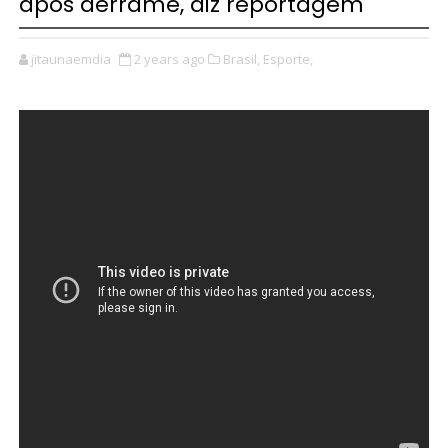
após derrame, diz reportagem
jitaunaemdia
2 years ago
Brasil,
Esporte,