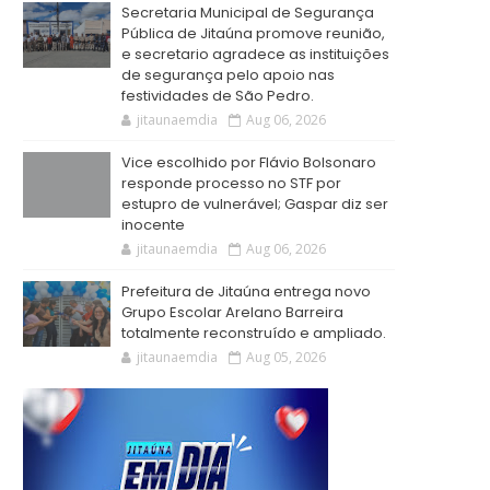
Secretaria Municipal de Segurança
Pública de Jitaúna promove reunião,
e secretario agradece as instituições
de segurança pelo apoio nas
festividades de São Pedro.
jitaunaemdia
Aug 06, 2026
Vice escolhido por Flávio Bolsonaro
responde processo no STF por
estupro de vulnerável; Gaspar diz ser
inocente
jitaunaemdia
Aug 06, 2026
Prefeitura de Jitaúna entrega novo
Grupo Escolar Arelano Barreira
totalmente reconstruído e ampliado.
jitaunaemdia
Aug 05, 2026