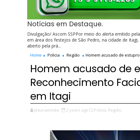
Notícias em Destaque.
Divulgação/ Ascom SSPPor meio do alerta emitido pela
em área dos festejos de São Pedro, na cidade de Itagi
aberto pela prá...
Home
Policia
Região
Homem acusado de estupro é
Homem acusado de es
Reconhecimento Facia
em Itagi
jitaunaemdia
2 years ago
Policia,
Região,