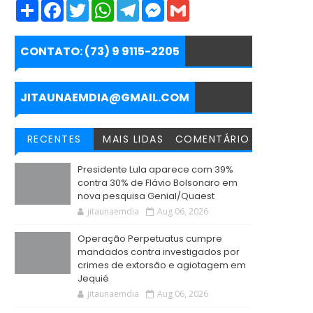
S
F
T
W
T
M
G
h
a
w
h
e
e
m
a
c
i
a
l
s
a
r
e
t
t
e
s
i
e
b
t
s
g
e
l
CONTATO: (73) 9 9115-2205
o
e
A
r
n
o
r
p
a
g
k
p
m
e
r
JITAUNAEMDIA@GMAIL.COM
RECENTES
MAIS LIDAS
COMENTÁRIO
Presidente Lula aparece com 39%
contra 30% de Flávio Bolsonaro em
nova pesquisa Genial/Quaest
jitaunaemdia
Aug 06, 2026
Operação Perpetuatus cumpre
mandados contra investigados por
crimes de extorsão e agiotagem em
Jequié
jitaunaemdia
Aug 06, 2026