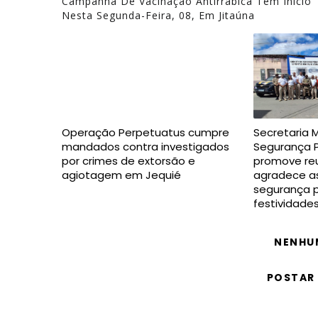
Campanha De Vacinação Antirrábica Tem Início
Nesta Segunda-Feira, 08, Em Jitaúna
Operação Perpetuatus cumpre
Secretaria 
mandados contra investigados
Segurança P
por crimes de extorsão e
promove reu
agiotagem em Jequié
agradece as
segurança p
festividade
NENHU
POSTAR