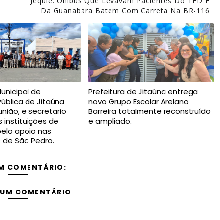
Jequié: Ônibus Que Levavam Pacientes Do TFD E
Da Guanabara Batem Com Carreta Na BR-116
Municipal de
Prefeitura de Jitaúna entrega
ública de Jitaúna
novo Grupo Escolar Arelano
nião, e secretario
Barreira totalmente reconstruído
 instituições de
e ampliado.
elo apoio nas
s de São Pedro.
M COMENTÁRIO:
 UM COMENTÁRIO