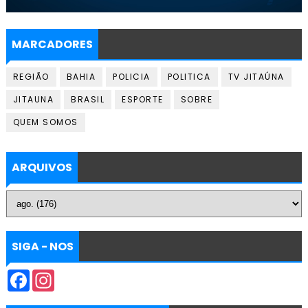
MARCADORES
REGIÃO
BAHIA
POLICIA
POLITICA
TV JITAÚNA
JITAUNA
BRASIL
ESPORTE
SOBRE
QUEM SOMOS
ARQUIVOS
SIGA - NOS
F
I
a
n
c
s
e
t