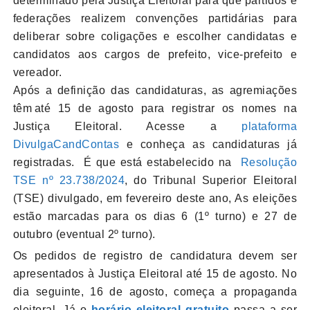
determinado pela Justiça Eleitoral para que partidos e
federações realizem convenções partidárias para
deliberar sobre coligações e escolher candidatas e
candidatos aos cargos de prefeito, vice-prefeito e
vereador.
Após a definição das candidaturas, as agremiações
têm até 15 de agosto para registrar os nomes na
Justiça Eleitoral. Acesse a
plataforma
DivulgaCandContas
e conheça as candidaturas já
registradas. É que está estabelecido na
Resolução
TSE nº 23.738/2024
, do Tribunal Superior Eleitoral
(TSE) divulgado, em fevereiro deste ano, As eleições
estão marcadas para os dias 6 (1º turno) e 27 de
outubro (eventual 2º turno).
Os pedidos de registro de candidatura devem ser
apresentados à Justiça Eleitoral até 15 de agosto. No
dia seguinte, 16 de agosto, começa a propaganda
eleitoral. Já o
horário eleitoral gratuito
passa a ser