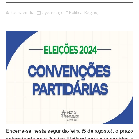
jitaunaemdia
2 years ago
Politica,
Região,
Encerra-se nesta segunda-feira (5 de agosto), o prazo