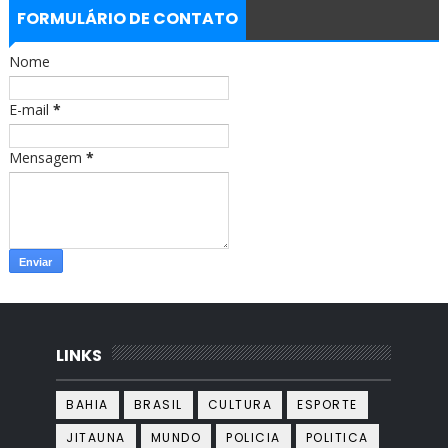
b
a
FORMULÁRIO DE CONTATO
o
g
o
r
Nome
k
a
m
E-mail
*
Mensagem
*
LINKS
BAHIA
BRASIL
CULTURA
ESPORTE
JITAUNA
MUNDO
POLICIA
POLITICA