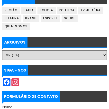
REGIÃO
BAHIA
POLICIA
POLITICA
TV JITAÚNA
JITAUNA
BRASIL
ESPORTE
SOBRE
QUEM SOMOS
ARQUIVOS
SIGA - NOS
F
I
a
n
c
s
e
t
b
a
FORMULÁRIO DE CONTATO
o
g
o
r
Nome
k
a