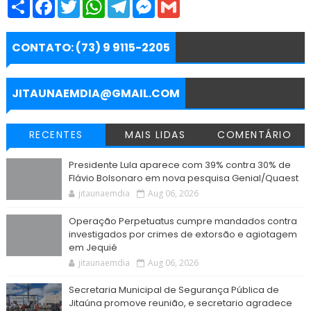
S
F
T
W
T
M
G
h
a
w
h
e
e
m
a
c
i
a
l
s
a
r
e
t
t
e
s
i
e
b
t
s
g
e
l
CONTATO: (73) 9 9115-2205
o
e
A
r
n
o
r
p
a
g
k
p
m
e
r
JITAUNAEMDIA@GMAIL.COM
RECENTES
MAIS LIDAS
COMENTÁRIO
Presidente Lula aparece com 39% contra 30% de
Flávio Bolsonaro em nova pesquisa Genial/Quaest
jitaunaemdia
Aug 06, 2026
Operação Perpetuatus cumpre mandados contra
investigados por crimes de extorsão e agiotagem
em Jequié
jitaunaemdia
Aug 06, 2026
Secretaria Municipal de Segurança Pública de
Jitaúna promove reunião, e secretario agradece