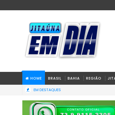
HOME
BRASIL
BAHIA
REGIÃO
JI
EM DESTAQUES
Dois jovens ficam feridos após colisão entre carro e caminhão 