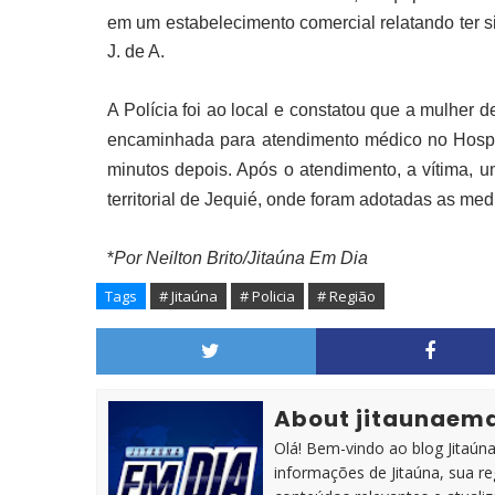
em um estabelecimento comercial relatando ter s
J. de A.
A Polícia foi ao local e constatou que a mulher de
encaminhada para atendimento médico no Hospit
minutos
depois. Após o atendimento, a vítima, 
territorial de Jequié, onde foram adotadas as med
*
Por Neilton Brito/Jitaúna Em Dia
Tags
# Jitaúna
# Policia
# Região
About jitaunaem
Olá! Bem-vindo ao blog Jitaúna 
informações de Jitaúna, sua r