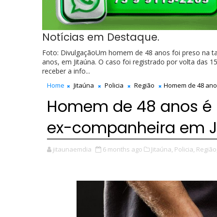
Notícias em Destaque.
Foto: DivulgaçãoUm homem de 48 anos foi preso na tar
anos, em Jitaúna. O caso foi registrado por volta das 1
receber a info...
Home
Jitaúna
Policia
Região
Homem de 48 anos
Homem de 48 anos é p
ex-companheira em J
jitaunaemdia
6 months ago
Jitaúna,
Policia,
Região