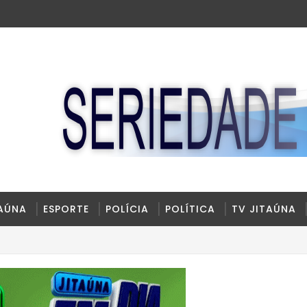
TAÚNA
ESPORTE
POLÍCIA
POLÍTICA
TV JITAÚNA
na BR-330, no trecho do entroncamento de Itagi