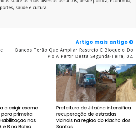
zados sobre os mais diversos assuntos, desde política, economia,
portes, saúde e cultura.
Artigo mais antigo
de
Bancos Terão Que Ampliar Rastreio E Bloqueio Do
Pix A Partir Desta Segunda-Feira, 02.
a a exigir exame
Prefeitura de Jitaúna intensifica
 para primeira
recuperação de estradas
 Habilitação nas
vicinais na região do Riacho dos
A e B na Bahia
Santos