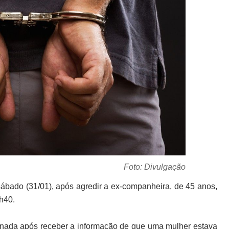
Foto: Divulgação
ábado (31/01), após agredir a ex-companheira, de 45 anos,
5h40.
cionada após receber a informação de que uma mulher estava