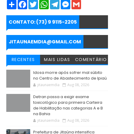
S
F
T
W
T
M
G
h
a
w
h
e
e
m
a
c
i
a
l
s
a
r
e
t
t
e
s
i
e
b
t
s
g
e
l
CONTATO: (73) 9 9115-2205
o
e
A
r
n
o
r
p
a
g
k
p
m
e
r
JITAUNAEMDIA@GMAIL.COM
RECENTES
MAIS LIDAS
COMENTÁRIO
Idosa morre após sofrer mal súbito
no Centro de Abastecimento de Ipiaú
jitaunaemdia
Aug 08, 2026
Detran passa a exigir exame
toxicológico para primeira Carteira
de Habilitação nas categorias A e B
na Bahia
jitaunaemdia
Aug 08, 2026
Prefeitura de Jitaúna intensifica